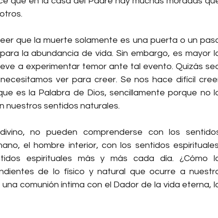
dice que en la casa del Padre hay muchas moradas que
otros.
creer que la muerte solamente es una puerta o un paso
 para la abundancia de vida. Sin embargo, es mayor la
ueve a experimentar temor ante tal evento. Quizás sea
esitamos ver para creer. Se nos hace difícil creer
 que es la Palabra de Dios, sencillamente porque no lo
nuestros sentidos naturales.
y divino, no pueden comprenderse con los sentidos
ano, el hombre interior, con los sentidos espirituales.
ntidos espirituales más y más cada día. ¿Cómo lo
ientes de lo físico y natural que ocurre a nuestro
na comunión íntima con el Dador de la vida eterna, la