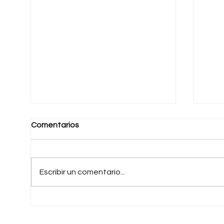
Comentarios
Escribir un comentario...
Una Patria Distinta
La v
que 