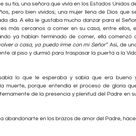
 su tía, una señora que vivía en los Estados Unidos de
os, pero bien vividos; una mujer llena de Dios que se
da día. A ella le gustaba mucho danzar para el Señor.
entes más cercanos a comer en su casa, entre ellos, el
Cuando ya habían terminado de comer, ella comenzó a
 volver a casa, ya puedo irme con mi Señor”
. Así, de una
te al piso y durmió para traspasar la puerta a la Vida
abía lo que le esperaba y sabía que era bueno y
 la muerte, porque entendía el proceso de gloria que
ternamente de la presencia y plenitud del Padre en su
 y a abandonarte en los brazos de amor del Padre, hacer