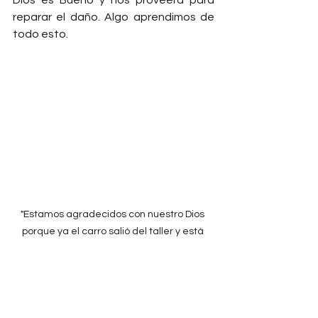
Dios es Bueno y nos proveerá para 
reparar el daño. Algo aprendimos de 
todo esto.
"Estamos agradecidos con nuestro Dios 
porque ya el carro salió del taller y está 
funcionando perfectamente."