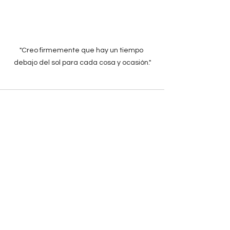
"Creo firmemente que hay un tiempo 
debajo del sol para cada cosa y ocasión."
Ver todo
Entradas recientes