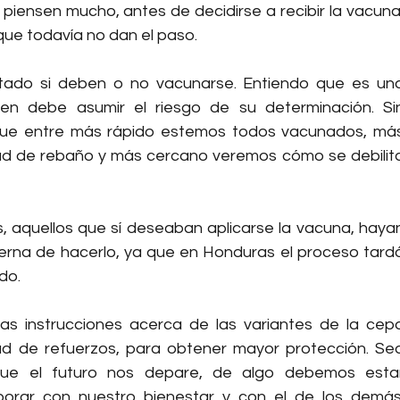
iensen mucho, antes de decidirse a recibir la vacuna,
ue todavía no dan el paso.
ado si deben o no vacunarse. Entiendo que es una
en debe asumir el riesgo de su determinación. Sin
ue entre más rápido estemos todos vacunados, más
d de rebaño y más cercano veremos cómo se debilita
, aquellos que sí deseaban aplicarse la vacuna, hayan
erna de hacerlo, ya que en Honduras el proceso tardó
do.
s instrucciones acerca de las variantes de la cepa
dad de refuerzos, para obtener mayor protección. Sea
ue el futuro nos depare, de algo debemos estar
orar con nuestro bienestar y con el de los demás.