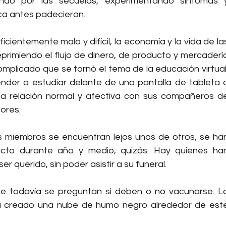
ndo por las secuelas, experimentando síntomas y
nca antes padecieron.
cientemente malo y difícil, la economía y la vida de las
primiendo el flujo de dinero, de producto y mercadería
complicado que se tornó el tema de la educación virtual,
nder a estudiar delante de una pantalla de tableta o
 la relación normal y afectiva con sus compañeros de
ores.
s miembros se encuentran lejos unos de otros, se han
cto durante año y medio, quizás. Hay quienes han
r querido, sin poder asistir a su funeral. 
e todavía se preguntan si deben o no vacunarse. La
a ha creado una nube de humo negro alrededor de este