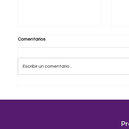
Comentarios
Escribir un comentario...
Una Patria Distinta
La v
que 
Pr