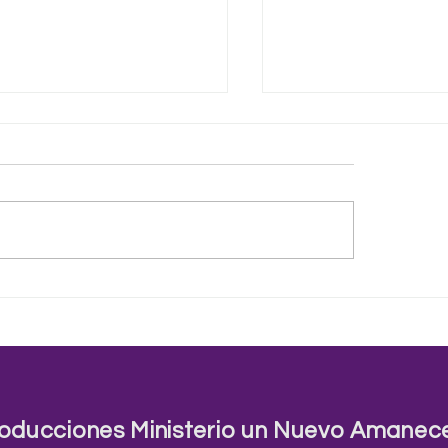
ida es como una ruleta
Sistemas del Mundo
gira y gira
Palabra
oducciones Ministerio un Nuevo Amanec