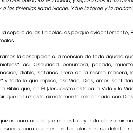
 Y vio Dios que la luz era buena; y separó Dios la luz de las
 y a las tinieblas llamó Noche. Y fue la tarde y la mañana
y la separó de las tinieblas, es porque evidentemente, Él
 malas.
ntramos la descripción o la mención de todo aquello que
nieblas”, así: Oscuridad, penumbra, pecado, muerte,
inación, diablo, satanás. Pero de la misma manera, la
” y todo lo que implica, así: Vida, Dios, amor, santidad,
Biblia que, en Él (Jesucristo) estaba la Vida y la Vida
cir que la Luz está directamente relacionada con Dios,
quizás para aquel que me está leyendo ahora mismo,
rsonas para quienes las tinieblas son su deleite, sin