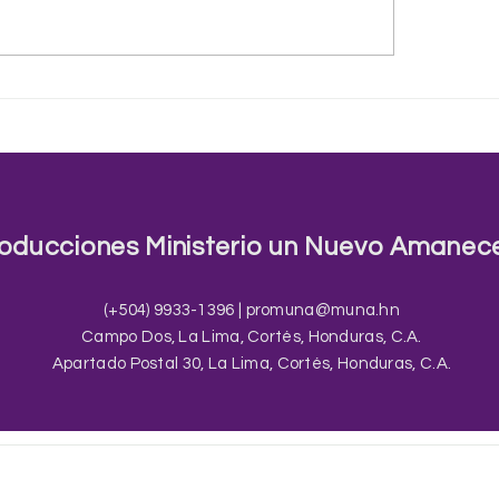
ida es como una ruleta
Sistemas del Mundo
gira y gira
Palabra
oducciones Ministerio un Nuevo Amanec
(+504) 9933-1396 |
promuna@muna.hn
Campo Dos, La Lima, Cortés, Honduras, C.A.
Apartado Postal 30, La Lima, Cortés, Honduras, C.A.
© 2022 PROMUNA. Todos los derechos reservados.