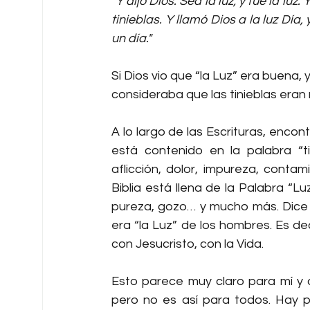
"Y dijo Dios: Sea la luz; y fue la luz.
tinieblas. Y llamó Dios a la luz Día,
un día."
Si Dios vio que “la Luz” era buena, 
consideraba que las tinieblas eran
A lo largo de las Escrituras, enco
está contenido en la palabra “ti
aflicción, dolor, impureza, contam
Biblia está llena de la Palabra “Luz
pureza, gozo… y mucho más. Dice la 
era “la Luz” de los hombres. Es de
con Jesucristo, con la Vida.
Esto parece muy claro para mí y 
pero no es así para todos. Hay pe