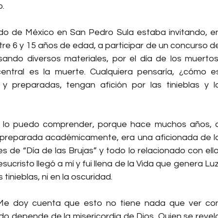
o.
do de México en San Pedro Sula estaba invitando, en
ntre 6 y 15 años de edad, a participar de un concurso de
sando diversos materiales, por el día de los muertos,
ntral es la muerte. Cualquiera pensaría, ¿cómo es
 preparadas, tengan afición por las tinieblas y la
si lo puedo comprender, porque hace muchos años, a
preparada académicamente, era una aficionada de la
es de “Día de las Brujas” y todo lo relacionado con ello.
sucristo llegó a mí y fui llena de la Vida que genera Luz.
tinieblas, ni en la oscuridad.
Me doy cuenta que esto no tiene nada que ver con
odo depende de la misericordia de Dios, Quien se revela