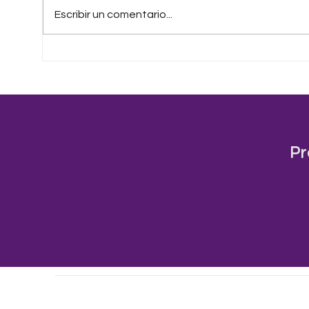
Escribir un comentario...
Una Patria Distinta
La v
que 
Pr