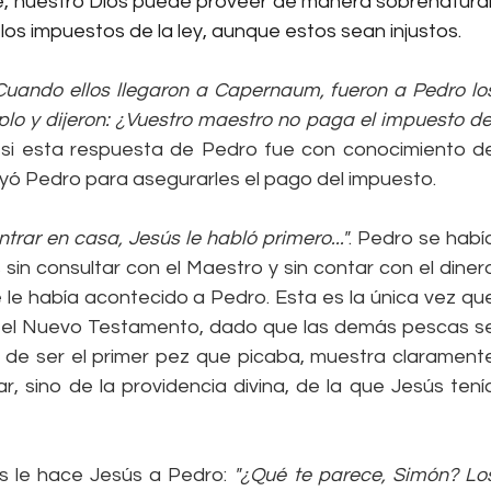
, nuestro Dios puede proveer de manera sobrenatural,
los impuestos de la ley, aunque estos sean injustos.
Cuando ellos llegaron a Capernaum, fueron a Pedro los
o y dijeron: ¿Vuestro maestro no paga el impuesto del
si esta respuesta de Pedro fue con conocimiento de
ó Pedro para asegurarles el pago del impuesto.
ntrar en casa, Jesús le habló primero..."
. Pedro se había
n consultar con el Maestro y sin contar con el dinero
 le había acontecido a Pedro. Esta es la única vez que
 el Nuevo Testamento, dado que las demás pescas se
o de ser el primer pez que picaba, muestra claramente
 sino de la providencia divina, de la que Jesús tenía
 le hace Jesús a Pedro: 
"¿Qué te parece, Simón? Los