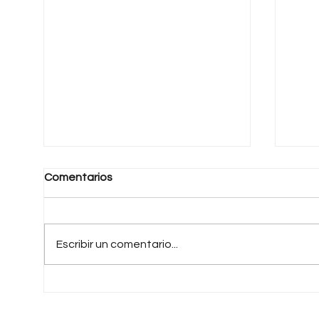
Comentarios
Escribir un comentario...
Una Patria Distinta
La v
que 