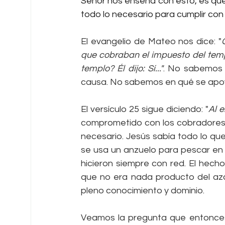
Señor nos enseña con esto, es que
todo lo necesario para cumplir con 
El evangelio de Mateo nos dice: "
que cobraban el impuesto del templ
templo? Él dijo: Sí..."
. No sabemos 
causa. No sabemos en qué se apoy
El versículo 25 sigue diciendo: "
Al e
comprometido con los cobradores si
necesario. Jesús sabía todo lo que
se usa un anzuelo para pescar en
hicieron siempre con red. El hech
que no era nada producto del azar,
pleno conocimiento y dominio.
Veamos la pregunta que entonces