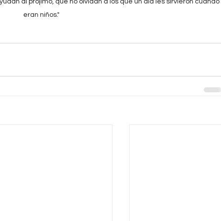
udan al prójimo, que no olvidan a los que un día les sirvieron cuando 
eran niños."