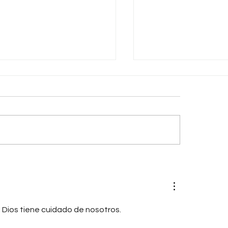
ida es como una ruleta
Sistemas del Mundo
gira y gira
Palabra
Dios tiene cuidado de nosotros.