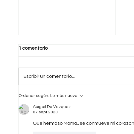
1 comentario
Escribir un comentario...
Una Patria Distinta
La v
Ordenar según:
Lo más nuevo
que 
Abigail De Vazquez
07 sept 2023
Que hermoso Mama.. se conmueve mi corazon 