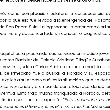
generaciones, desde hace unos veinte años o más. 
ó, como complicación colateral o consecuencia de
or lo que ella fue llevada a la emergencia del Hospital
de San Pedro Sula. La ingresaron, le ordenaron ciertos
oco triste y desconcertado sin conocer el diagnóstico o
ospital está prestando sus servicios un médico joven,
 como Bachiller del Colegio Cristiano Bilingüe Sunshine.
ez le ayudó a Carlos Ariel a cargar su mochila, o le
la, de inmediato fue a buscar a Horacio y su esposa,
e explicó a su esposo cuál es la situación y qué se debe
uvo conversando y bromeando con ellos, recordando los
ventud. Esto trajo mucha tranquilidad a Horacio, pero
 lindo que Horacio expresó: 
“Este muchacho no ha
xterno es diferente, él es el mismo muchacho sencillo