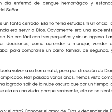
un día enfermó de dengue hemorrágico y estando
del Señor.
 un tanto cerrado. Ella no tenía estudios ni un oficio, lo
ncia era servir a Dios. Obviamente era una excelente
 No era fácil con tres pequeños y sin un ingreso. Las
mar decisiones, como aprender a manejar, vender el
ba, para comprarse un carro familiar, de segunda, y
ería volver a su tierra natal, pero por dirección de Dios
 complicado. Han pasado varios años, hemos visto cómo
ha logrado salir de la nube oscura que por un tiempo la
e ella es una viuda, porque realmente, ella no se siente
so y el otro? Conocer el amor de Dios y depender de Él