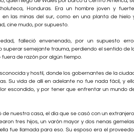
, quien llegó de Wales por barco a Centro América, se
Choluteca, Honduras. Era un hombre joven y fuerte,
a en las minas del sur, como en una planta de hielo y
dad, cine mudo, por supuesto.
edad, falleció envenenado, por un supuesto error
 superar semejante trauma, perdiendo el sentido de la
 fuera de razón por algún tiempo.
esconocida y hostil, donde los gobernantes de la ciudad
 Su vida de allí en adelante no fue nada fácil, y ella
lor escondido, y por tener que enfrentar un mundo de
ó de nuestra casa, el día que se casó con un extranjero,
crearon tres hijos, un varón mayor y dos nenas gemelas,
ella fue llamada para eso. Su esposo era el proveedor