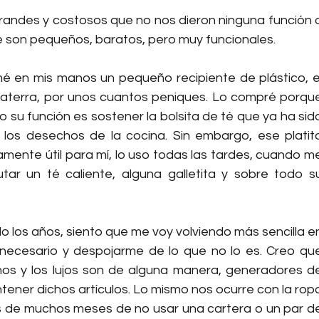
randes y costosos que no nos dieron ninguna función o
ue son pequeños, baratos, pero muy funcionales. 
é en mis manos un pequeño recipiente de plástico, el
laterra, por unos cuantos peniques. Lo compré porque
 su función es sostener la bolsita de té que ya ha sido
los desechos de la cocina. Sin embargo, ese platito
mente útil para mí, lo uso todas las tardes, cuando me
tar un té caliente, alguna galletita y sobre todo su
o los años, siento que me voy volviendo más sencilla en
ecesario y despojarme de lo que no lo es. Creo que
s y los lujos son de alguna manera, generadores de
tener dichos artículos. Lo mismo nos ocurre con la ropa
s de muchos meses de no usar una cartera o un par de