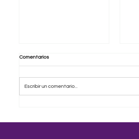
Comentarios
Escribir un comentario...
Una Patria Distinta
La v
que 