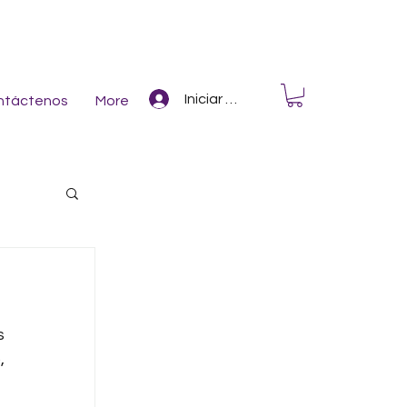
Iniciar Sesión
ntáctenos
More
 
 