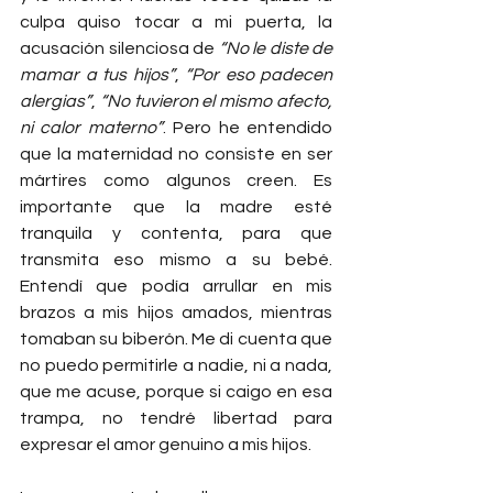
culpa quiso tocar a mi puerta, la 
acusación silenciosa de 
“No le diste de 
mamar a tus hijos”
, 
“Por eso padecen 
alergias”
, 
“No tuvieron el mismo afecto, 
ni calor materno”
. Pero he entendido 
que la maternidad no consiste en ser 
mártires como algunos creen. Es 
importante que la madre esté 
tranquila y contenta, para que 
transmita eso mismo a su bebé. 
Entendí que podía arrullar en mis 
brazos a mis hijos amados, mientras 
tomaban su biberón. Me di cuenta que 
no puedo permitirle a nadie, ni a nada, 
que me acuse, porque si caigo en esa 
trampa, no tendré libertad para 
expresar el amor genuino a mis hijos.