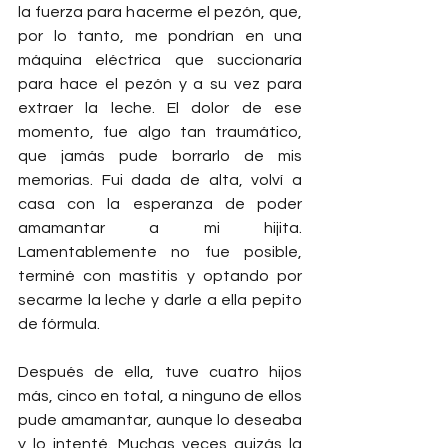
la fuerza para hacerme el pezón, que, 
por lo tanto, me pondrían en una 
máquina eléctrica que succionaría 
para hace el pezón y a su vez para 
extraer la leche. El dolor de ese 
momento, fue algo tan traumático, 
que jamás pude borrarlo de mis 
memorias. Fui dada de alta, volví a 
casa con la esperanza de poder 
amamantar a mi hijita. 
Lamentablemente no fue posible, 
terminé con mastitis y optando por 
secarme la leche y darle a ella pepito 
de fórmula.
Después de ella, tuve cuatro hijos 
más, cinco en total, a ninguno de ellos 
pude amamantar, aunque lo deseaba 
y lo intenté. Muchas veces quizás la 