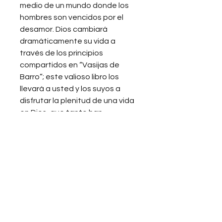
medio de un mundo donde los
hombres son vencidos por el
desamor. Dios cambiará
dramáticamente su vida a
través de los principios
compartidos en “Vasijas de
Barro”; este valioso libro los
llevará a usted y los suyos a
disfrutar la plenitud de una vida
en Dios, que tanto han
deseado.
Pasta:
Blanda
Tamaño:
Media carta
(5.5x8.5")
Envío