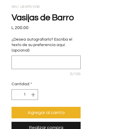
SKU: LB-EPS-VDB
Vasijas de Barro
Precio
L 200.00
¿Desea autografiarlo? Escriba el
texto de su preferencia aquí:
(opcional)
0/100
Cantidad
*
Agregar al carrito
Realizar compra