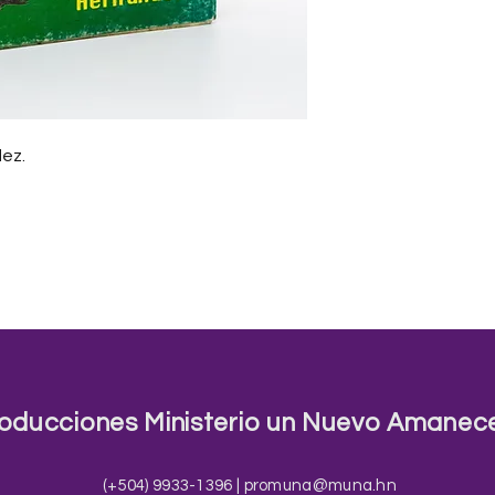
ez.
oducciones Ministerio un Nuevo Amanec
(+504) 9933-1396 |
promuna@muna.hn