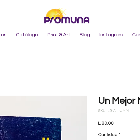
ros
Catálogo
Print & Art
Blog
Instagram
Co
Un Mejor 
SKU: LB-AH-UMM
Precio
L 80.00
Cantidad
*