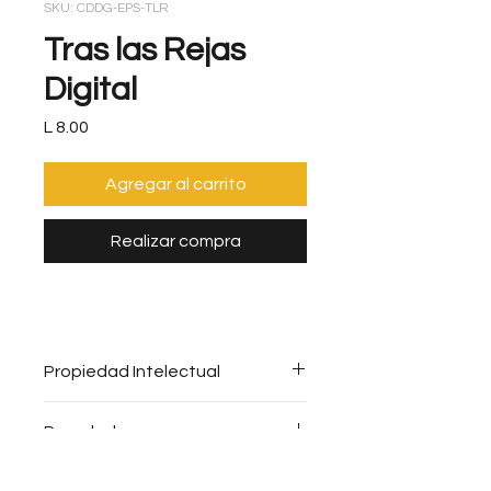
SKU: CDDG-EPS-TLR
Tras las Rejas
Digital
Precio
L 8.00
Agregar al carrito
Realizar compra
Propiedad Intelectual
Se prohíbe toda copia sin el
Reembolso
consentimiento expreso de
PROMUNA, en su defecto, sin la
No realizamos reembolsos para