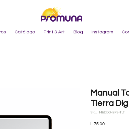
ros
Catálogo
Print & Art
Blog
Instagram
Co
Manual T
Tierra Dig
SKU: MEDDG-EPS-TLT
Precio
L 75.00