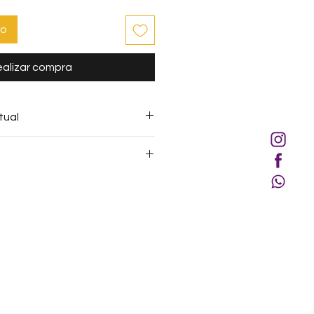
to
alizar compra
tual
opia sin el consentimiento
A, en su defecto, sin la
, se constituye una acción
embolsos para ningún método
 Derechos de Propiedad