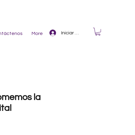
Iniciar Sesión
ntáctenos
More
omemos la
ital