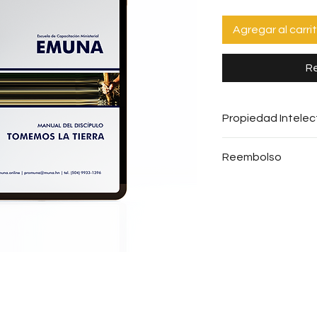
Agregar al carri
Re
Propiedad Intelec
Se prohíbe toda c
Reembolso
expreso de PROMUN
autorización legal
No realizamos re
infractora de los
de pago.
Intelectual.