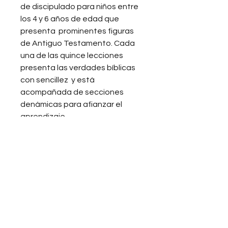
de discipulado para niños entre
los 4 y 6 años de edad que
presenta prominentes figuras
de Antiguo Testamento. Cada
una de las quince lecciones
presenta las verdades bíblicas
con sencillez y está
acompañada de secciones
denámicas para afianzar el
aprendizaje.
Propiedad Intelectual
Se prohíbe toda copia sin el
Reembolso
consentimiento expreso de
PROMUNA, en su defecto, sin la
No realizamos reembolsos para
autorización legal, se constituye
ningún método de pago.
una acción infractora de los