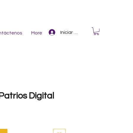
Iniciar Sesión
ntáctenos
More
atrios Digital