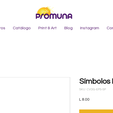
ros
Catálogo
Print & Art
Blog
Instagram
Co
Símbolos P
SKU: CVDG-EPS-SP
Precio
L 8.00