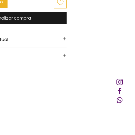
to
alizar compra
tual
opia sin el consentimiento
A, en su defecto, sin la
, se constituye una acción
embolsos para ningún método
 Derechos de Propiedad