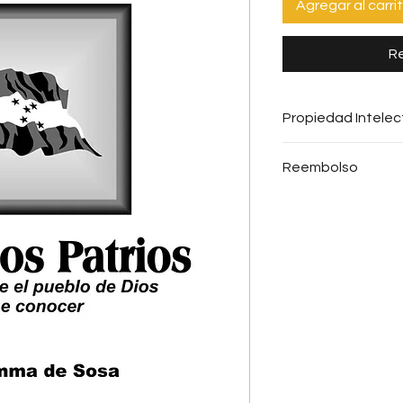
Agregar al carri
Re
Propiedad Intelec
Se prohíbe toda c
Reembolso
expreso de PROMUN
autorización legal
No realizamos re
infractora de los
de pago.
Intelectual.