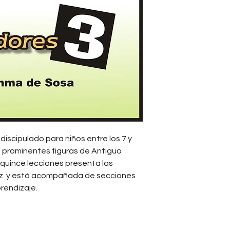
Se prohíbe toda c
expreso de PROMUN
autorización legal
infractora de los
Intelectual.
discipulado para niños entre los 7 y
 prominentes figuras de Antiguo
quince lecciones presenta las
lez y está acompañada de secciones
rendizaje.