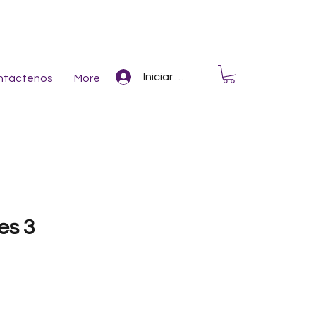
Iniciar Sesión
ntáctenos
More
es 3