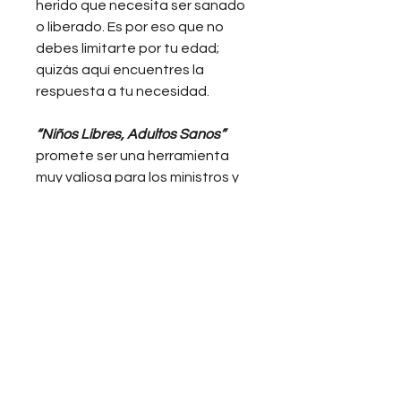
herido que necesita ser sanado
o liberado. Es por eso que no
debes limitarte por tu edad;
quizás aquí encuentres la
respuesta a tu necesidad.
“Niños Libres, Adultos Sanos”
promete ser una herramienta
muy valiosa para los ministros y
líderes que imparten enseñanza
a chicos de diferentes edades.
Aplícalo con un corazón dócil y
amoroso, y verás excelentes
resultados.
Envío
Envío gratis en compras
Cambio
mayores de
L500.00
en La Lima,