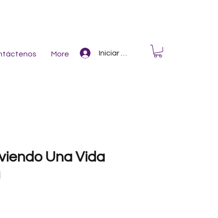
Iniciar Sesión
ntáctenos
More
viendo Una Vida
a