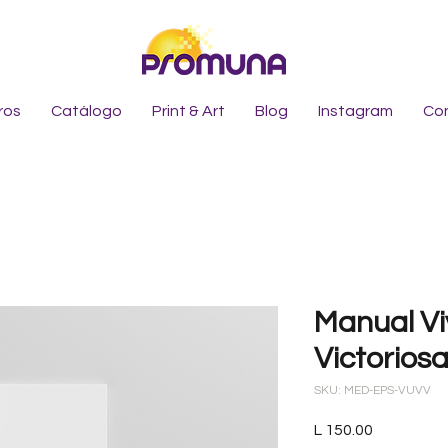
ros
Catálogo
Print & Art
Blog
Instagram
Co
Manual Vi
Victorios
SKU: MED-EPS-VUVV
Precio
L 150.00