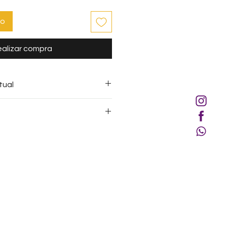
to
alizar compra
tual
opia sin el consentimiento
A, en su defecto, sin la
, se constituye una acción
embolsos para ningún método
 Derechos de Propiedad