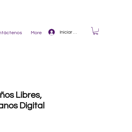
Iniciar Sesión
ntáctenos
More
ños Libres,
anos Digital