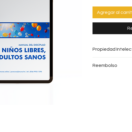
Agregar al carri
Re
Propiedad Intelec
Se prohíbe toda c
Reembolso
expreso de PROMUN
autorización legal
No realizamos re
infractora de los
de pago.
Intelectual.