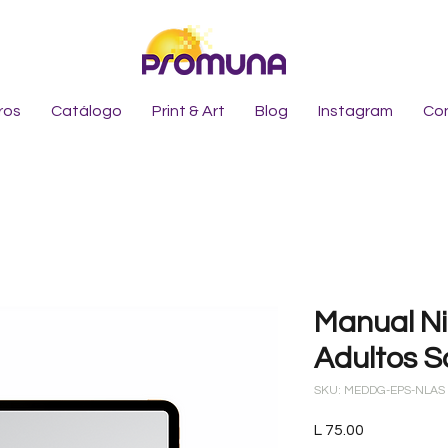
ros
Catálogo
Print & Art
Blog
Instagram
Co
Manual Ni
Adultos S
SKU: MEDDG-EPS-NLAS
Precio
L 75.00