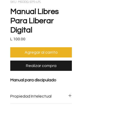
SKU: MEDDG-EPS-LPL
Manual Libres
Para Liberar
Digital
Precio
L 100.00
Agregar al carrito
Realizar compra
Manual para discipulado
Propiedad Intelectual
Se prohíbe toda copia sin el
Reembolso
consentimiento expreso de