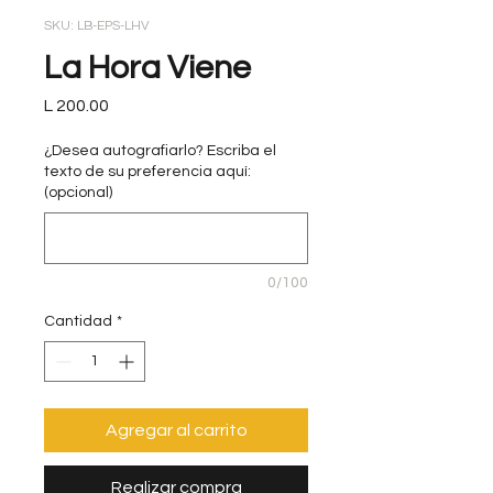
SKU: LB-EPS-LHV
La Hora Viene
Precio
L 200.00
¿Desea autografiarlo? Escriba el
texto de su preferencia aquí:
(opcional)
0/100
Cantidad
*
Agregar al carrito
Realizar compra