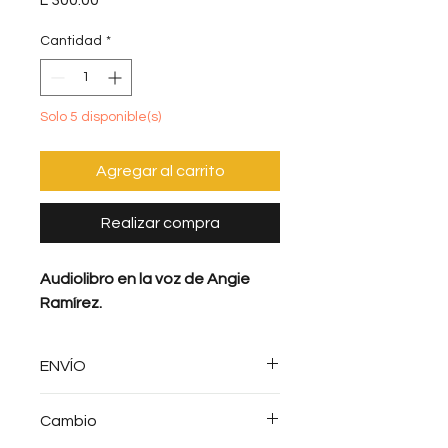
L 300.00
Cantidad
*
Solo 5 disponible(s)
Agregar al carrito
Realizar compra
Audiolibro en la voz de Angie
Ramírez.
ENVÍO
Envío gratis en compras
Cambio
mayores de
L500.00
en La Lima,