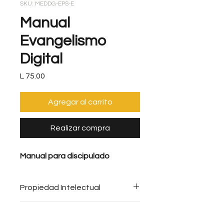
SKU: MEDDG-EPS-E
Manual
Evangelismo
Digital
Precio
L 75.00
Agregar al carrito
Realizar compra
Manual para discipulado
Propiedad Intelectual
Se prohíbe toda copia sin el
Reembolso
consentimiento expreso de