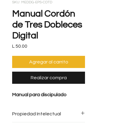
SKU: MEDDG-EPS-CDTD
Manual Cordón
de Tres Dobleces
Digital
Precio
L 50.00
Agregar al carrito
Realizar compra
Manual para discipulado
Propiedad Intelectual
Se prohíbe toda copia sin el
Reembolso
consentimiento expreso de