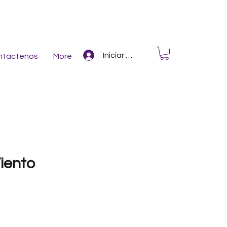
Iniciar Sesión
ntáctenos
More
iento