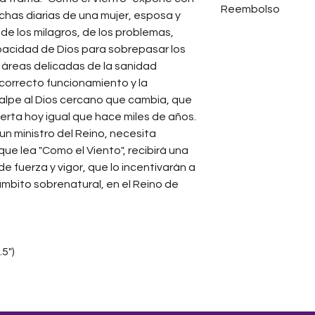
Reembolso
pago de impuestos
primero 7 días de 
chas diarias de una mujer, esposa y
de fábrica. En cas
 de los milagros, de los problemas,
No realizamos re
cambios.
pacidad de Dios para sobrepasar los
de pago.
Los costos de enví
 áreas delicadas de la sanidad
l correcto funcionamiento y la
. Palpe al Dios cercano que cambia, que
erta hoy igual que hace miles de años.
 un ministro del Reino, necesita
que lea "Como el Viento", recibirá una
 de fuerza y vigor, que lo incentivarán a
l ámbito sobrenatural, en el Reino de
5")