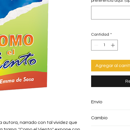
preferencia aquí: (op
Cantidad
*
Agregar al carri
Re
Envío
Envío gratis en c
Cambio
La Lima, y mayore
la autora, narrado con tal vividez que
El costo de envío
Su producto se c
 la trama. "Como el Viento" expone con