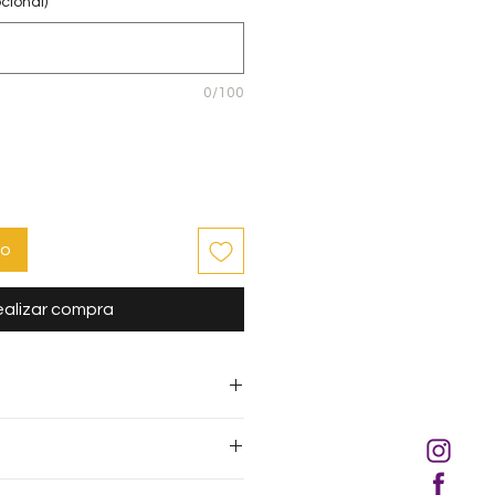
cional)
0/100
to
alizar compra
ompras mayores de
L500.00
en
s de
L1,000.00
a nivel nacional.
s a Centroamérica
NO
incluye
ambia únicamente en los