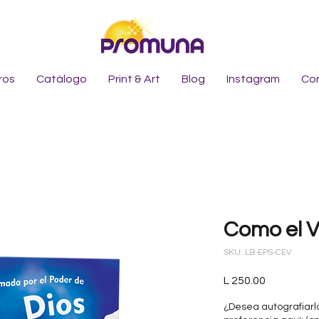
ros
Catálogo
Print & Art
Blog
Instagram
Co
Como el V
SKU: LB-EPS-CEV
Precio
L 250.00
¿Desea autografiarlo