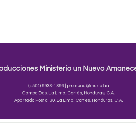
autorización legal
infractora de los
Intelectual.
oducciones Ministerio un Nuevo Amanec
(+504) 9933-1396 |
promuna@muna.hn
Campo Dos, La Lima, Cortés, Honduras, C.A.
Apartado Postal 30, La Lima, Cortés, Honduras, C.A.
© 2022 PROMUNA. Todos los derechos reservados.