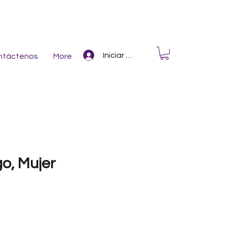
Iniciar Sesión
ntáctenos
More
go, Mujer