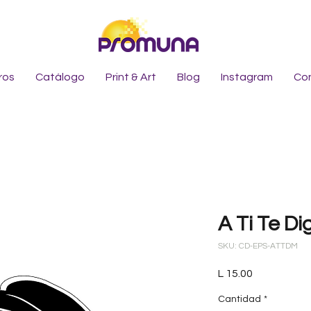
ros
Catálogo
Print & Art
Blog
Instagram
Co
A Ti Te Di
SKU: CD-EPS-ATTDM
Precio
L 15.00
Cantidad
*