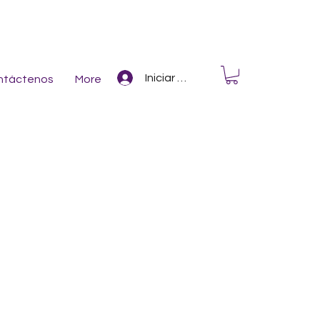
Iniciar Sesión
ntáctenos
More