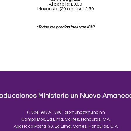
Al detalle: L3.00
Mayorista (20 o más): L2.50
*Todos los precios incluyen ISV*
oducciones Ministerio un Nuevo Amanec
(+504) 9933-1396 |
promuna@muna.hn
Campo Dos, La Lima, Cortés, Honduras, C.A.
Apartado Postal 30, La Lima, Cortés, Honduras, C.A.