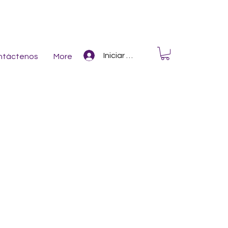
Iniciar Sesión
ntáctenos
More