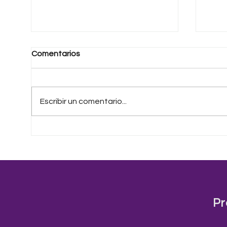
Comentarios
Escribir un comentario...
Una Patria Distinta
La v
que 
Pr