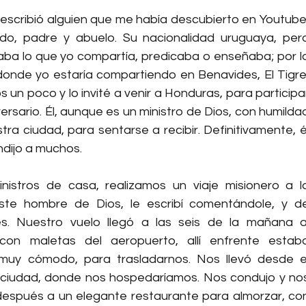
escribió alguien que me había descubierto en Youtube,
, padre y abuelo. Su nacionalidad uruguaya, pero
aba lo que yo compartía, predicaba o enseñaba; por lo
donde yo estaría compartiendo en Benavides, El Tigre,
 un poco y lo invité a venir a Honduras, para participar
rsario. Él, aunque es un ministro de Dios, con humildad
tra ciudad, para sentarse a recibir. Definitivamente, él
ndijo a muchos.
istros de casa, realizamos un viaje misionero a la
te hombre de Dios, le escribí comentándole, y de
. Nuestro vuelo llegó a las seis de la mañana al
con maletas del aeropuerto, allí enfrente estaba
muy cómodo, para trasladarnos. Nos llevó desde el
a ciudad, donde nos hospedaríamos. Nos condujo y nos
 después a un elegante restaurante para almorzar, con