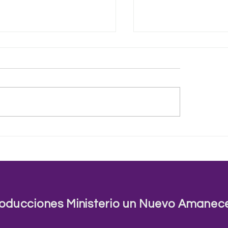
ida es como una ruleta
Sistemas del Mundo
gira y gira
Palabra
oducciones Ministerio un Nuevo Amanec