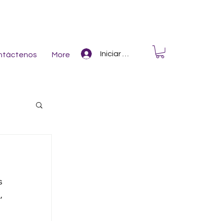
Iniciar Sesión
ntáctenos
More
 
 