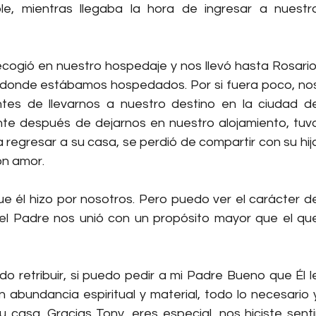
le, mientras llegaba la hora de ingresar a nuestro
cogió en nuestro hospedaje y nos llevó hasta Rosario,
 donde estábamos hospedados. Por si fuera poco, nos
antes de llevarnos a nuestro destino en la ciudad de
nte después de dejarnos en nuestro alojamiento, tuvo
regresar a su casa, se perdió de compartir con su hija
on amor.
e él hizo por nosotros. Pero puedo ver el carácter de
 el Padre nos unió con un propósito mayor que el que
 retribuir, si puedo pedir a mi Padre Bueno que Él le
abundancia espiritual y material, todo lo necesario y
 casa. Gracias Tony, eres especial, nos hiciste sentir